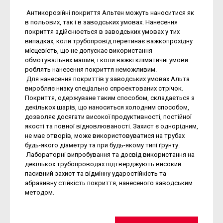
Антикорозійні покриття Альтен можуть наноситися як
в польових, так і в заводських умовах. Нанесення
покриття здійснюється в заводських умовах у тих
випадках, коли трубопровід перетинає важкопрохідну
місцевість, що не допускає використання
обмотувальних машин, і коли важкі кліматичні умови
роблять нанесення покриття неможливим.
Для нанесення покриттів у заводських умовах Альта
виробляє низку спеціально спроектованих стрічок.
Покриття, одержуване таким способом, складається з
декількох шарів, що наноситься холодним способом,
дозволяє досягати високої продуктивності, постійної
якості та повної відновлюваності. Захист є однорідним,
не має отворів, може використовуватися на трубах
будь-якого діаметру та при будь-якому типі ґрунту.
Лабораторні випробування та досвід використання на
декількох трубопроводах підтверджують високий
пасивний захист та відмінну ударостійкість та
абразивну стійкість покриття, нанесеного заводським
методом.