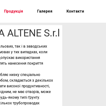
Продукція
Галерея
Контакти
A ALTENE S.r.l
льових, так і в заводських
овах у тих випадках, коли
допускає використання
лять нанесення покриття
бляє низку спеціально
бом, складається з декількох
ати високої продуктивності,
рідним, не має отворів, може
удь-якому типі ґрунту.
кількох трубопроводах